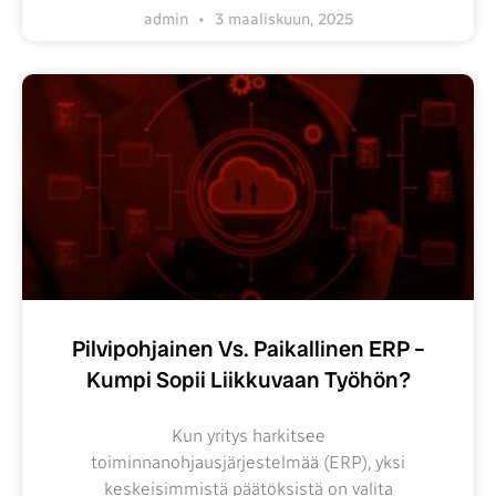
admin
3 maaliskuun, 2025
Pilvipohjainen Vs. Paikallinen ERP –
Kumpi Sopii Liikkuvaan Työhön?
Kun yritys harkitsee
toiminnanohjausjärjestelmää (ERP), yksi
keskeisimmistä päätöksistä on valita