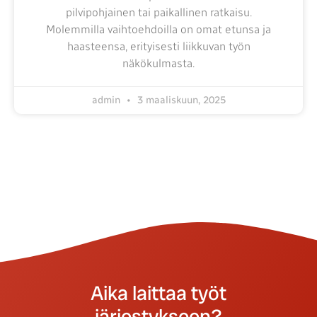
pilvipohjainen tai paikallinen ratkaisu.
Molemmilla vaihtoehdoilla on omat etunsa ja
haasteensa, erityisesti liikkuvan työn
näkökulmasta.
admin
3 maaliskuun, 2025
Aika laittaa työt
järjestykseen?