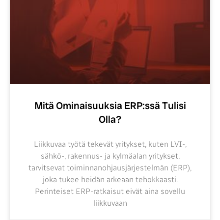
Mitä Ominaisuuksia ERP:ssä Tulisi
Olla?
Liikkuvaa työtä tekevät yritykset, kuten LVI-,
sähkö-, rakennus- ja kylmäalan yritykset,
tarvitsevat toiminnanohjausjärjestelmän (ERP),
joka tukee heidän arkeaan tehokkaasti.
Perinteiset ERP-ratkaisut eivät aina sovellu
liikkuvaan