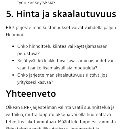
työn keskeytyksiä?
5. Hinta ja skaalautuvuus
ERP-järjestelmän kustannukset voivat vaihdella paljon.
Huomioi:
Onko hinnoittelu kiinteä vai käyttäjämäärään
perustuva?
Sisältyvät kö kaikki tarvittavat ominaisuudet vai
vaaditaanko lisämaksullisia moduuleja?
Onko järjestelmän skaalautuvuus riittävä, jos
yrityksesi kasvaa?
Yhteenveto
Oikean ERP-järjestelmän valinta vaatii suunnittelua ja
vertailua, mutta lopputuloksena voi olla huomattava
tehostus liiketoimintaan. Määrittele tarpeesi, varmista
järjestelmän mobiilikäyttöisyys, integraatiot ja