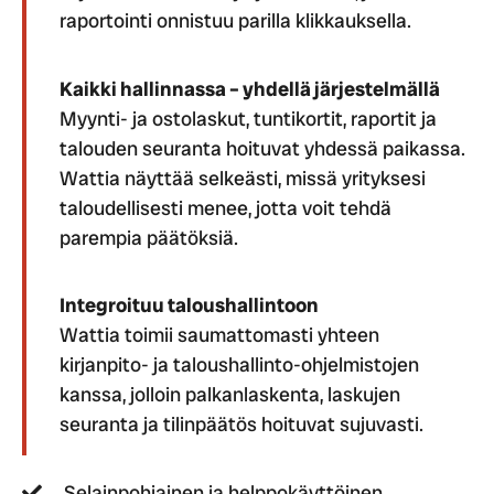
raportointi onnistuu parilla klikkauksella.
Kaikki hallinnassa – yhdellä järjestelmällä
Myynti- ja ostolaskut, tuntikortit, raportit ja
talouden seuranta hoituvat yhdessä paikassa.
Wattia näyttää selkeästi, missä yrityksesi
taloudellisesti menee, jotta voit tehdä
parempia päätöksiä.
Integroituu taloushallintoon
Wattia toimii saumattomasti yhteen
kirjanpito- ja taloushallinto-ohjelmistojen
kanssa, jolloin palkanlaskenta, laskujen
seuranta ja tilinpäätös hoituvat sujuvasti.
Selainpohjainen ja helppokäyttöinen