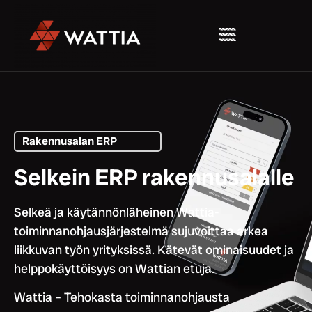
Rakennusalan ERP
Selkein ERP rakennusalalle
Selkeä ja käytännönläheinen Wattia-
toiminnanohjausjärjestelmä sujuvoittaa arkea
liikkuvan työn yrityksissä. Kätevät ominaisuudet ja
helppokäyttöisyys on Wattian etuja.
Wattia – Tehokasta toiminnanohjausta