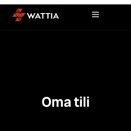
Salasana unohtunut
Oma tili